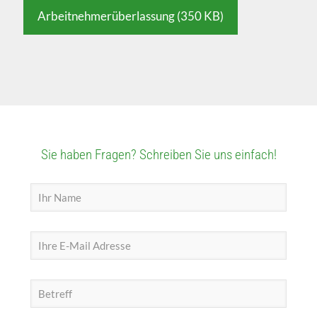
Arbeitnehmerüberlassung (350 KB)
Sie haben Fragen? Schreiben Sie uns einfach!
A
l
t
e
r
n
a
t
i
v